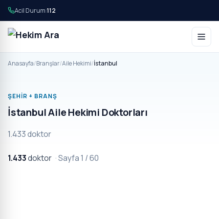
Acil Durum:
112
Anasayfa
/
Branşlar
/
Aile Hekimi
/
İstanbul
ŞEHIR + BRANŞ
İstanbul Aile Hekimi Doktorları
1.433 doktor
1.433
doktor
· Sayfa 1 / 60