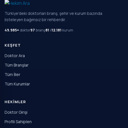
Türkiye'deki doktorları branş, şehir ve kurum bazında
listeleyen bağımsız bir rehberdir.
49.985+
doktor
97
branş
81
il
12.181
kurum
KEŞFET
Doktor Ara
Tüm Branşlar
Tüm İller
Tüm Kurumlar
HEKIMLER
Doktor Girişi
Profili Sahiplen