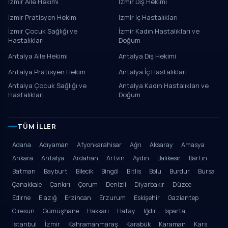
İzmir Aile Hekimi
İzmir Diş Hekimi
İzmir Pratisyen Hekim
İzmir İç Hastalıkları
İzmir Çocuk Sağlığı ve
İzmir Kadın Hastalıkları ve
Hastalıkları
Doğum
Antalya Aile Hekimi
Antalya Diş Hekimi
Antalya Pratisyen Hekim
Antalya İç Hastalıkları
Antalya Çocuk Sağlığı ve
Antalya Kadın Hastalıkları ve
Hastalıkları
Doğum
TÜM İLLER
Adana
Adıyaman
Afyonkarahisar
Ağrı
Aksaray
Amasya
Ankara
Antalya
Ardahan
Artvin
Aydın
Balıkesir
Bartın
Batman
Bayburt
Bilecik
Bingöl
Bitlis
Bolu
Burdur
Bursa
Çanakkale
Çankırı
Çorum
Denizli
Diyarbakır
Düzce
Edirne
Elazığ
Erzincan
Erzurum
Eskişehir
Gaziantep
Giresun
Gümüşhane
Hakkari
Hatay
Iğdır
Isparta
İstanbul
İzmir
Kahramanmaraş
Karabük
Karaman
Kars