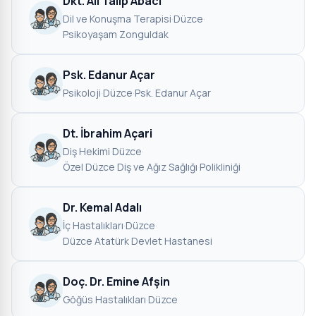
Dkt. Ali Talip Abacı
Dil ve Konuşma Terapisi
·
Düzce
·
Psikoyaşam Zonguldak
Psk. Edanur Açar
Psikoloji
·
Düzce
·
Psk. Edanur Açar
Dt. İbrahim Açari
Diş Hekimi
·
Düzce
·
Özel Düzce Diş ve Ağız Sağlığı Polikliniği
Dr. Kemal Adalı
İç Hastalıkları
·
Düzce
·
Düzce Atatürk Devlet Hastanesi
Doç. Dr. Emine Afşin
Göğüs Hastalıkları
·
Düzce