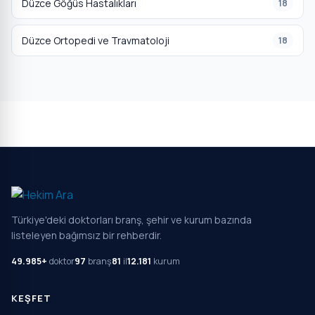
Düzce Göğüs Hastalıkları
18
Düzce Ortopedi ve Travmatoloji
18
Türkiye'deki doktorları branş, şehir ve kurum bazında
listeleyen bağımsız bir rehberdir.
49.985+
doktor
97
branş
81
il
12.181
kurum
KEŞFET