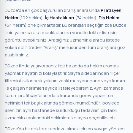
Düzce'da en çok başvurulan branşlar arasında
Pratisyen
Hekim
(102 hekim),
İç Hastalıkları
(74 hekim),
Diş Hekimi
(64 hekim) öne çıkmaktadır. Bu branşları seçtiğinizde Düzce
ilinin yalnızca o uzmanlık alanına yönelik doktor listesini
görüntüleyebilirsiniz. Aradığınız uzmanlık alanı bu listede
yoksa sol filtreden "Branş" menüsünden tüm branşlara göz
atabilirsiniz.
Düzce ilinde yaşıyorsanız ilçe bazında da hekim araması
yapmak hayatınızı kolaylaştırır. Sayfa sidebar'ından "İlçe"
filtresini kullanarak yakınınızdaki muayenehane veya kurum
ile çalışan hekimleri ayrıca listeleyebilirsiniz. Aynı zamanda
kurum profil sayfalarında o kurumda görev yapan tüm
hekimleri tek başlık altında görmek mümkündür; böylece
ailenizin aynı hastanede sürdürdüğü tedaviler için farklı
uzmanlık alanlarındaki hekimlere kolayca geçebilirsiniz.
Düzce'da bir doktora randevu almak için en yaygın yöntem