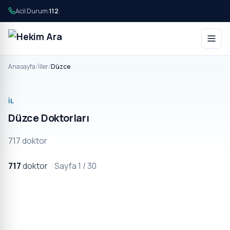
Acil Durum:
112
Anasayfa
/
İller
/
Düzce
İL
Düzce Doktorları
717 doktor
717
doktor
· Sayfa 1 / 30