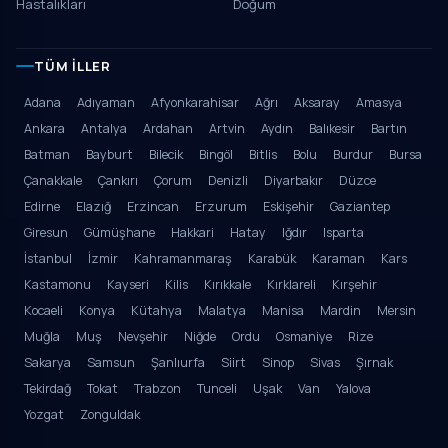
Hastalıkları
Doğum
TÜM İLLER
Adana
Adıyaman
Afyonkarahisar
Ağrı
Aksaray
Amasya
Ankara
Antalya
Ardahan
Artvin
Aydın
Balıkesir
Bartın
Batman
Bayburt
Bilecik
Bingöl
Bitlis
Bolu
Burdur
Bursa
Çanakkale
Çankırı
Çorum
Denizli
Diyarbakır
Düzce
Edirne
Elazığ
Erzincan
Erzurum
Eskişehir
Gaziantep
Giresun
Gümüşhane
Hakkari
Hatay
Iğdır
Isparta
İstanbul
İzmir
Kahramanmaraş
Karabük
Karaman
Kars
Kastamonu
Kayseri
Kilis
Kırıkkale
Kırklareli
Kırşehir
Kocaeli
Konya
Kütahya
Malatya
Manisa
Mardin
Mersin
Muğla
Muş
Nevşehir
Niğde
Ordu
Osmaniye
Rize
Sakarya
Samsun
Şanlıurfa
Siirt
Sinop
Sivas
Şırnak
Tekirdağ
Tokat
Trabzon
Tunceli
Uşak
Van
Yalova
Yozgat
Zonguldak