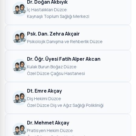
Dr. Doğan Akbıyık
İç Hastalıkları
·
Düzce
·
Kaynaşlı Toplum Sağlığı Merkezi
Psk. Dan. Zehra Akçair
Psikolojik Danışma ve Rehberlik
·
Düzce
Dr. Öğr. Üyesi Fatih Alper Akcan
Kulak Burun Boğaz
·
Düzce
·
Özel Düzce Çağsu Hastanesi
Dt. Emre Akçay
Diş Hekimi
·
Düzce
·
Özel Düzce Diş ve Ağız Sağlığı Polikliniği
Dr. Mehmet Akçay
Pratisyen Hekim
·
Düzce
·