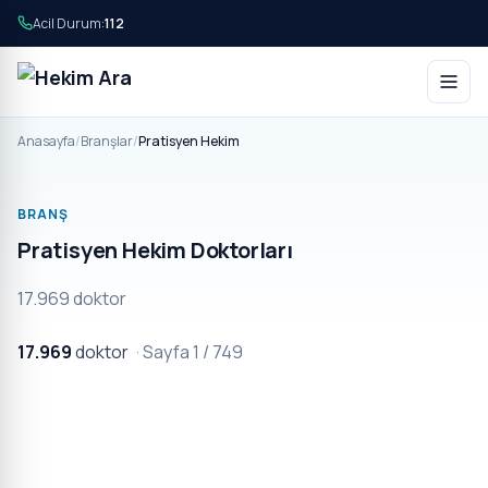
Acil Durum:
112
Anasayfa
/
Branşlar
/
Pratisyen Hekim
BRANŞ
Pratisyen Hekim Doktorları
17.969 doktor
17.969
doktor
· Sayfa 1 / 749