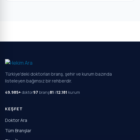
Türkiye'deki doktorları branş, şehir ve kurum bazında
listeleyen bağımsız bir rehberdir.
49.985+
doktor
97
branş
81
il
12.181
kurum
KEŞFET
Doktor Ara
Tüm Branşlar