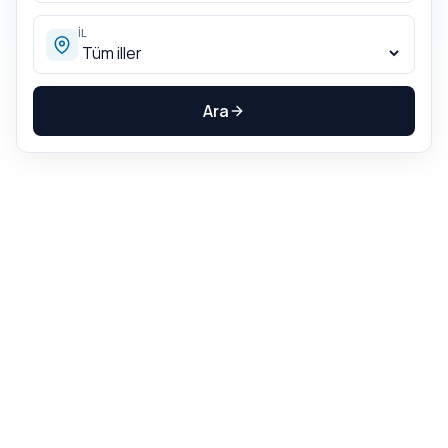
İL
Ara