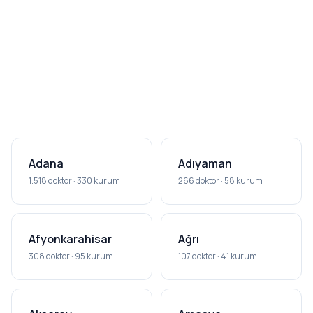
Adana
Adıyaman
1.518 doktor · 330 kurum
266 doktor · 58 kurum
Afyonkarahisar
Ağrı
308 doktor · 95 kurum
107 doktor · 41 kurum