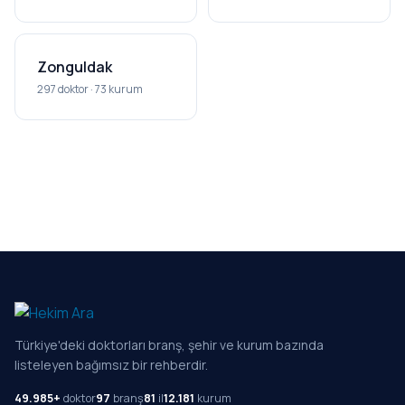
Zonguldak
297 doktor · 73 kurum
Türkiye'deki doktorları branş, şehir ve kurum bazında
listeleyen bağımsız bir rehberdir.
49.985+
doktor
97
branş
81
il
12.181
kurum