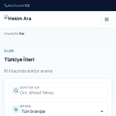
Acil Durum:
112
Anasayfa
/
İller
İLLER
Türkiye İlleri
81 il bazında doktor arama
DOKTOR ADI
BRANŞ