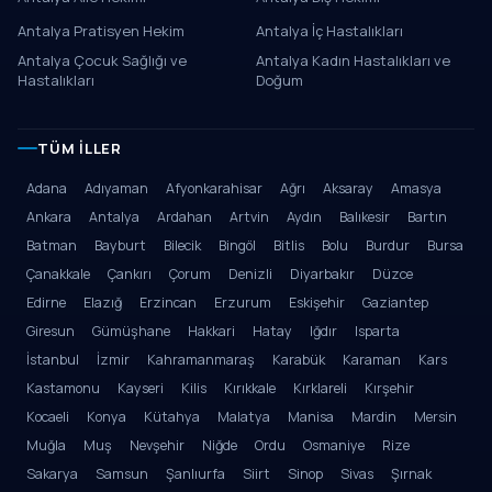
Antalya Pratisyen Hekim
Antalya İç Hastalıkları
Antalya Çocuk Sağlığı ve
Antalya Kadın Hastalıkları ve
Hastalıkları
Doğum
TÜM İLLER
Adana
Adıyaman
Afyonkarahisar
Ağrı
Aksaray
Amasya
Ankara
Antalya
Ardahan
Artvin
Aydın
Balıkesir
Bartın
Batman
Bayburt
Bilecik
Bingöl
Bitlis
Bolu
Burdur
Bursa
Çanakkale
Çankırı
Çorum
Denizli
Diyarbakır
Düzce
Edirne
Elazığ
Erzincan
Erzurum
Eskişehir
Gaziantep
Giresun
Gümüşhane
Hakkari
Hatay
Iğdır
Isparta
İstanbul
İzmir
Kahramanmaraş
Karabük
Karaman
Kars
Kastamonu
Kayseri
Kilis
Kırıkkale
Kırklareli
Kırşehir
Kocaeli
Konya
Kütahya
Malatya
Manisa
Mardin
Mersin
Muğla
Muş
Nevşehir
Niğde
Ordu
Osmaniye
Rize
Sakarya
Samsun
Şanlıurfa
Siirt
Sinop
Sivas
Şırnak