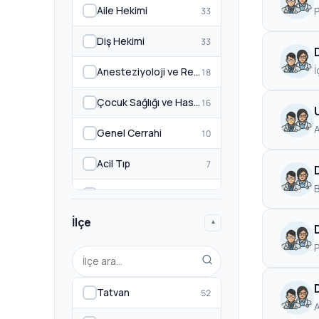
Aile Hekimi
P
33
Diş Hekimi
33
İ
Anesteziyoloji ve Reanimasyon
18
Çocuk Sağlığı ve Hastalıkları
16
Genel Cerrahi
10
Acil Tıp
7
B
Enfeksiyon Hastalıkları
7
İlçe
▾
Kadın Hastalıkları ve Doğum
7
Psikoloji
7
Radyoloji
7
Tatvan
52
A
Fiziksel Tıp ve Rehabilitasyon
6