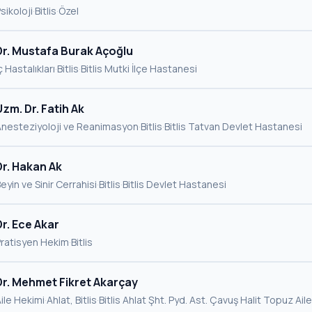
sikoloji
·
Bitlis
·
Özel
Dr. Mustafa Burak Açoğlu
ç Hastalıkları
·
Bitlis
·
Bitlis Mutki İlçe Hastanesi
Uzm. Dr. Fatih Ak
Anesteziyoloji ve Reanimasyon
·
Bitlis
·
Bitlis Tatvan Devlet Hastanesi
Dr. Hakan Ak
eyin ve Sinir Cerrahisi
·
Bitlis
·
Bitlis Devlet Hastanesi
Dr. Ece Akar
Pratisyen Hekim
·
Bitlis
Dr. Mehmet Fikret Akarçay
ile Hekimi
·
Ahlat, Bitlis
·
Bitlis Ahlat Şht. Pyd. Ast. Çavuş Halit Topuz Ail