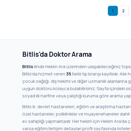
1
2
Bitlis'da Doktor Arama
Bitlis
ilinde Hekim Ara üzerinden ulaşabileceğiniz top
Bitlis'da hizmet veren
35
farklı tıp branşı kayıtlıdır. Aile hekimi, dahiliye, kardiyoloji,
çocuk sağlığı, diş hekimi ve diğer uzmanlık alanlarına g
uygun doktoru kolayca bulabilirsiniz. Sayfa içindeki sidebar filtresinden branşa,
soyad ilk harfine veya çalıştığı kuruma göre arama yapa
Bitlis ili; devlet hastaneleri, eğitim ve araştırma hastan
özel hastaneler, poliklinikler ve muayenehaneler dahil f
ev sahipliği yapmaktadır. Her hekim için Hekim Ara'da çalıştığı kurum, ilçe bilgisi ve
varsa eğitim/iletişim detayları profil sayfasında listelenir. Bu sayede sadece