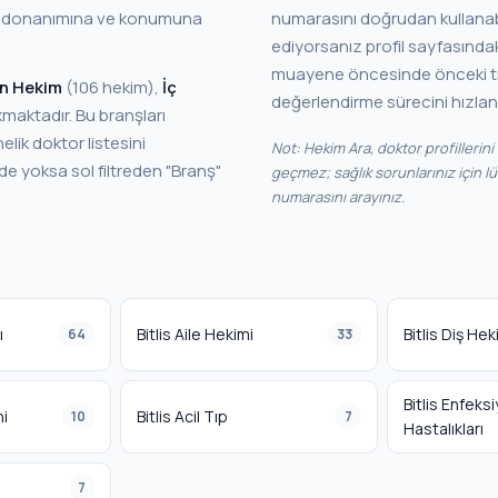
un donanımına ve konumuna
numarasını doğrudan kullanabilirsiniz. Özel hastane veya m
ediyorsanız profil sayfasındaki 
muayene öncesinde önceki tıb
en Hekim
(106 hekim),
İç
değerlendirme sürecini hızland
elik doktor listesini
Not: Hekim Ara, doktor profillerin
geçmez; sağlık sorunlarınız için l
numarasını arayınız.
ı
Bitlis Aile Hekimi
Bitlis Diş Hek
64
33
Bitlis Enfeks
hi
Bitlis Acil Tıp
10
7
Hastalıkları
7