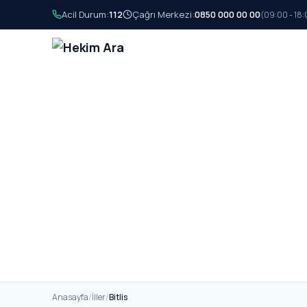
Acil Durum:
112
Çağrı Merkezi:
0850 000 00 00
(09:00 - 18:
Anasayfa
/
İller
/
Bitlis