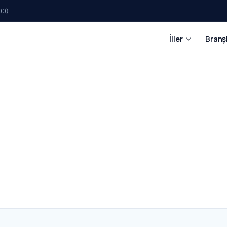
00)
İller
Branş