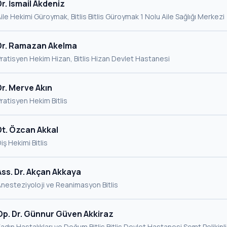
Dr. İsmail Akdeniz
ile Hekimi
·
Güroymak, Bitlis
·
Bitlis Güroymak 1 Nolu Aile Sağlığı Merkezi
Dr. Ramazan Akelma
Pratisyen Hekim
·
Hizan, Bitlis
·
Hizan Devlet Hastanesi
Dr. Merve Akın
Pratisyen Hekim
·
Bitlis
Dt. Özcan Akkal
iş Hekimi
·
Bitlis
Ass. Dr. Akçan Akkaya
Anesteziyoloji ve Reanimasyon
·
Bitlis
Op. Dr. Günnur Güven Akkiraz
adın Hastalıkları ve Doğum
·
Bitlis
·
Bitlis Devlet Hastanesi Semt Polikinli