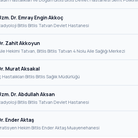
Uzm. Dr. Emray Engin Akkoç
adyoloji
·
Bitlis
·
Bitlis Tatvan Devlet Hastanesi
Dr. Zahit Akkoyun
ile Hekimi
·
Tatvan, Bitlis
·
Bitlis Tatvan 4 Nolu Aile Sağlığı Merkezi
Dr. Murat Aksakal
ç Hastalıkları
·
Bitlis
·
Bitlis Sağlık Müdürlüğü
Uzm. Dr. Abdullah Aksan
adyoloji
·
Bitlis
·
Bitlis Tatvan Devlet Hastanesi
Dr. Ender Aktaş
Pratisyen Hekim
·
Bitlis
·
Ender Aktaş Muayenehanesi