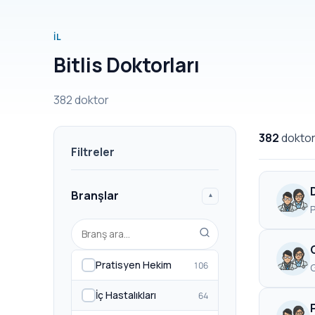
İL
Bitlis Doktorları
382 doktor
382
dokto
Filtreler
Branşlar
▾
Pratisyen Hekim
106
G
İç Hastalıkları
64