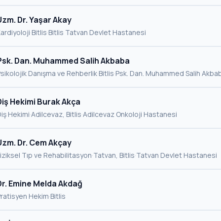
Uzm. Dr. Yaşar Akay
ardiyoloji
·
Bitlis
·
Bitlis Tatvan Devlet Hastanesi
Psk. Dan. Muhammed Salih Akbaba
sikolojik Danışma ve Rehberlik
·
Bitlis
·
Psk. Dan. Muhammed Salih Akba
Diş Hekimi Burak Akça
iş Hekimi
·
Adilcevaz, Bitlis
·
Adilcevaz Onkoloji Hastanesi
Uzm. Dr. Cem Akçay
iziksel Tıp ve Rehabilitasyon
·
Tatvan, Bitlis
·
Tatvan Devlet Hastanesi
Dr. Emine Melda Akdağ
Pratisyen Hekim
·
Bitlis