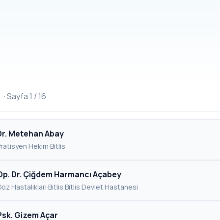
r
· Sayfa 1 / 16
Dr. Metehan Abay
Pratisyen Hekim
·
Bitlis
Op. Dr. Çiğdem Harmancı Açabey
öz Hastalıkları
·
Bitlis
·
Bitlis Devlet Hastanesi
Psk. Gizem Açar