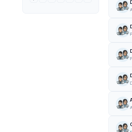
Radyasyon Onkolojisi
3
A
Tıbbi Biyokimya
3
Üroloji
3
Fizyoterapi ve Rehabilitasyon
2
Kulak Burun Boğaz Hastalıkları
2
Plastik Rekonstrüktif Ve Estetik Cerrahi
2
Psikolojik Danışma ve Rehberlik
2
D
Tıbbi Patoloji
2
Dermatoloji
1
Endodonti
1
K