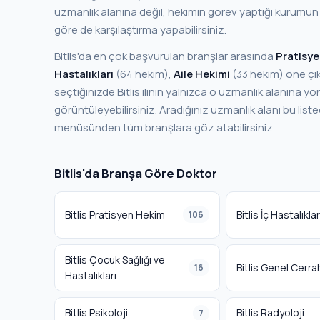
uzmanlık alanına değil, hekimin görev yaptığı kurum
göre de karşılaştırma yapabilirsiniz.
Bitlis'da en çok başvurulan branşlar arasında
Pratisy
Hastalıkları
(64 hekim),
Aile Hekimi
(33 hekim) öne çıkmaktadır. Bu branşları
seçtiğinizde Bitlis ilinin yalnızca o uzmanlık alanına yön
görüntüleyebilirsiniz. Aradığınız uzmanlık alanı bu listede yoksa sol filtreden "Branş"
menüsünden tüm branşlara göz atabilirsiniz.
Bitlis'da Branşa Göre Doktor
Bitlis Pratisyen Hekim
Bitlis İç Hastalıklar
106
Bitlis Çocuk Sağlığı ve
Bitlis Genel Cerra
16
Hastalıkları
Bitlis Psikoloji
Bitlis Radyoloji
7