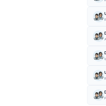
Halk Sağlığı
1
Ortodonti
1
R
A
İ
R