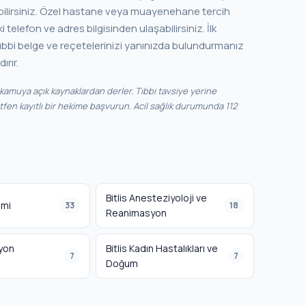
uayenehane tercih
telefon ve adres bilgisinden ulaşabilirsiniz. İlk
bi belge ve reçetelerinizi yanınızda bulundurmanız
ırır.
i kamuya açık kaynaklardan derler. Tıbbi tavsiye yerine
ütfen kayıtlı bir hekime başvurun. Acil sağlık durumunda 112
Bitlis Anesteziyoloji ve
imi
33
18
Reanimasyon
iyon
Bitlis Kadın Hastalıkları ve
7
7
Doğum