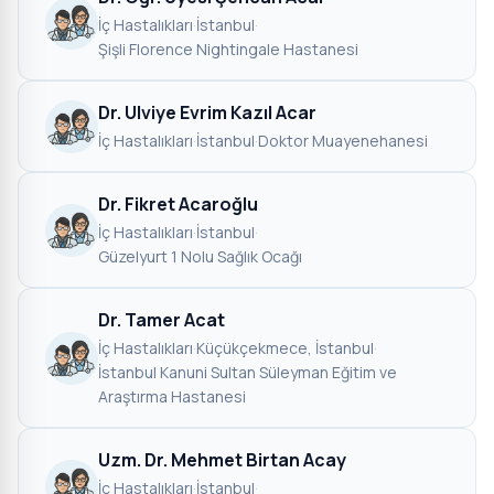
İç Hastalıkları
·
İstanbul
·
Şişli Florence Nightingale Hastanesi
Dr. Ulviye Evrim Kazıl Acar
İç Hastalıkları
·
İstanbul
·
Doktor Muayenehanesi
Dr. Fikret Acaroğlu
İç Hastalıkları
·
İstanbul
·
Güzelyurt 1 Nolu Sağlık Ocağı
Dr. Tamer Acat
İç Hastalıkları
·
Küçükçekmece, İstanbul
·
İstanbul Kanuni Sultan Süleyman Eğitim ve
Araştırma Hastanesi
Uzm. Dr. Mehmet Birtan Acay
İç Hastalıkları
·
İstanbul
·