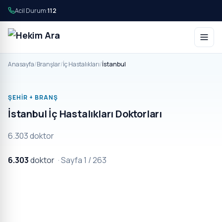
Acil Durum:
112
Anasayfa
/
Branşlar
/
İç Hastalıkları
/
İstanbul
ŞEHIR + BRANŞ
İstanbul İç Hastalıkları Doktorları
6.303 doktor
6.303
doktor
· Sayfa 1 / 263