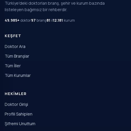
Türkiye'deki doktorları branş, şehir ve kurum bazında
listeleyen bağımsız bir rehberdir.
49.985+
doktor
97
branş
81
il
12.181
kurum
KEŞFET
Doktor Ara
Tüm Branşlar
Tüm İller
Tüm Kurumlar
HEKIMLER
Doktor Girişi
Profili Sahiplen
Şifremi Unuttum