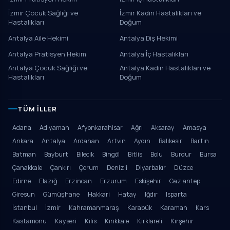
İzmir Çocuk Sağlığı ve
İzmir Kadın Hastalıkları ve
Hastalıkları
Doğum
Antalya Aile Hekimi
Antalya Diş Hekimi
Antalya Pratisyen Hekim
Antalya İç Hastalıkları
Antalya Çocuk Sağlığı ve
Antalya Kadın Hastalıkları ve
Hastalıkları
Doğum
TÜM İLLER
Adana
Adıyaman
Afyonkarahisar
Ağrı
Aksaray
Amasya
Ankara
Antalya
Ardahan
Artvin
Aydın
Balıkesir
Bartın
Batman
Bayburt
Bilecik
Bingöl
Bitlis
Bolu
Burdur
Bursa
Çanakkale
Çankırı
Çorum
Denizli
Diyarbakır
Düzce
Edirne
Elazığ
Erzincan
Erzurum
Eskişehir
Gaziantep
Giresun
Gümüşhane
Hakkari
Hatay
Iğdır
Isparta
İstanbul
İzmir
Kahramanmaraş
Karabük
Karaman
Kars
Kastamonu
Kayseri
Kilis
Kırıkkale
Kırklareli
Kırşehir