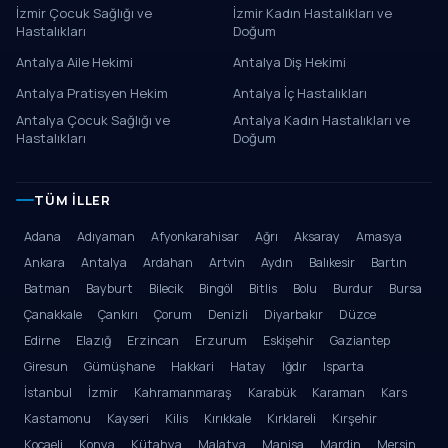
İzmir Çocuk Sağlığı ve
İzmir Kadın Hastalıkları ve
Hastalıkları
Doğum
Antalya Aile Hekimi
Antalya Diş Hekimi
Antalya Pratisyen Hekim
Antalya İç Hastalıkları
Antalya Çocuk Sağlığı ve
Antalya Kadın Hastalıkları ve
Hastalıkları
Doğum
TÜM İLLER
Adana
Adıyaman
Afyonkarahisar
Ağrı
Aksaray
Amasya
Ankara
Antalya
Ardahan
Artvin
Aydın
Balıkesir
Bartın
Batman
Bayburt
Bilecik
Bingöl
Bitlis
Bolu
Burdur
Bursa
Çanakkale
Çankırı
Çorum
Denizli
Diyarbakır
Düzce
Edirne
Elazığ
Erzincan
Erzurum
Eskişehir
Gaziantep
Giresun
Gümüşhane
Hakkari
Hatay
Iğdır
Isparta
İstanbul
İzmir
Kahramanmaraş
Karabük
Karaman
Kars
Kastamonu
Kayseri
Kilis
Kırıkkale
Kırklareli
Kırşehir
Kocaeli
Konya
Kütahya
Malatya
Manisa
Mardin
Mersin