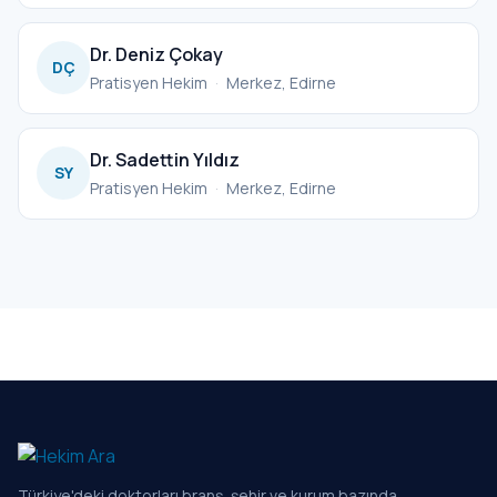
Dr. Deniz Çokay
DÇ
Pratisyen Hekim
·
Merkez, Edirne
Dr. Sadettin Yıldız
SY
Pratisyen Hekim
·
Merkez, Edirne
Türkiye'deki doktorları branş, şehir ve kurum bazında