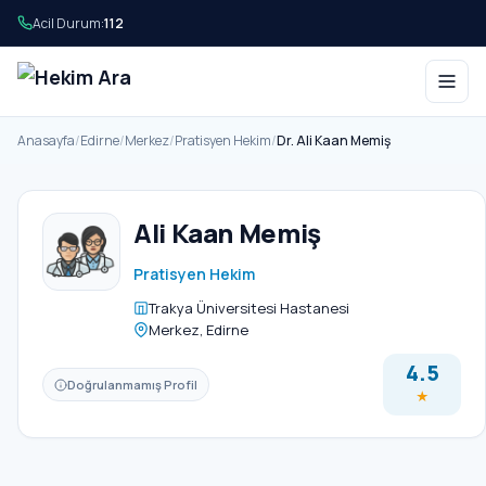
Acil Durum:
112
Anasayfa
/
Edirne
/
Merkez
/
Pratisyen Hekim
/
Dr. Ali Kaan Memiş
Ali Kaan Memiş
Pratisyen Hekim
Trakya Üniversitesi Hastanesi
Merkez, Edirne
4.5
Doğrulanmamış Profil
★