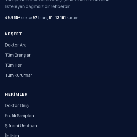
listeleyen bağımsız bir rehberdir.
49.985+
doktor
97
branş
81
il
12.181
kurum
KEŞFET
Doktor Ara
Tüm Branşlar
Tüm İller
Tüm Kurumlar
HEKIMLER
Doktor Girişi
Profili Sahiplen
Şifremi Unuttum
İletişim