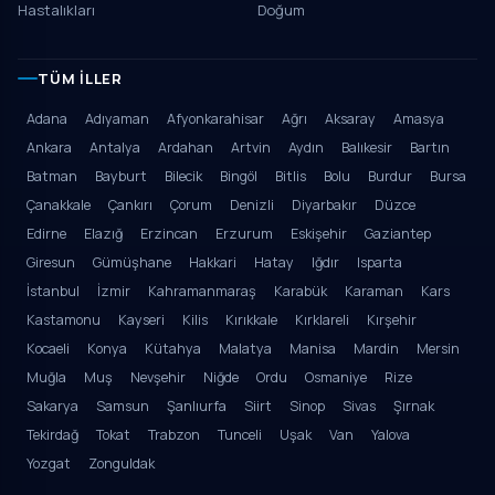
Hastalıkları
Doğum
TÜM İLLER
Adana
Adıyaman
Afyonkarahisar
Ağrı
Aksaray
Amasya
Ankara
Antalya
Ardahan
Artvin
Aydın
Balıkesir
Bartın
Batman
Bayburt
Bilecik
Bingöl
Bitlis
Bolu
Burdur
Bursa
Çanakkale
Çankırı
Çorum
Denizli
Diyarbakır
Düzce
Edirne
Elazığ
Erzincan
Erzurum
Eskişehir
Gaziantep
Giresun
Gümüşhane
Hakkari
Hatay
Iğdır
Isparta
İstanbul
İzmir
Kahramanmaraş
Karabük
Karaman
Kars
Kastamonu
Kayseri
Kilis
Kırıkkale
Kırklareli
Kırşehir
Kocaeli
Konya
Kütahya
Malatya
Manisa
Mardin
Mersin
Muğla
Muş
Nevşehir
Niğde
Ordu
Osmaniye
Rize
Sakarya
Samsun
Şanlıurfa
Siirt
Sinop
Sivas
Şırnak
Tekirdağ
Tokat
Trabzon
Tunceli
Uşak
Van
Yalova
Yozgat
Zonguldak