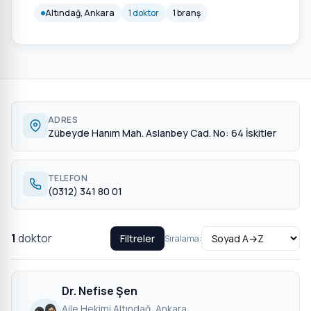
Altındağ, Ankara
1 doktor
1 branş
ADRES
Zübeyde Hanım Mah. Aslanbey Cad. No: 64 İskitler
TELEFON
(0312) 341 80 01
1
doktor
Filtreler
Sıralama:
Dr. Nefise Şen
Aile Hekimi
·
Altındağ, Ankara
·