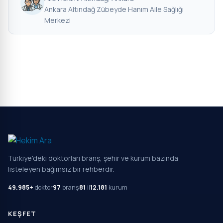
Ankara Altındağ Zübeyde Hanım Aile Sağlığı
Merkezi
Türkiye'deki doktorları branş, şehir ve kurum bazında
listeleyen bağımsız bir rehberdir.
49.985+
doktor
97
branş
81
il
12.181
kurum
KEŞFET