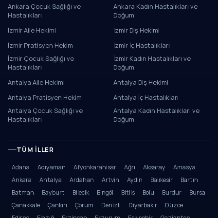
Ankara Çocuk Sağlığı ve
Ankara Kadın Hastalıkları ve
Hastalıkları
Doğum
İzmir Aile Hekimi
İzmir Diş Hekimi
İzmir Pratisyen Hekim
İzmir İç Hastalıkları
İzmir Çocuk Sağlığı ve
İzmir Kadın Hastalıkları ve
Hastalıkları
Doğum
Antalya Aile Hekimi
Antalya Diş Hekimi
Antalya Pratisyen Hekim
Antalya İç Hastalıkları
Antalya Çocuk Sağlığı ve
Antalya Kadın Hastalıkları ve
Hastalıkları
Doğum
TÜM İLLER
Adana
Adıyaman
Afyonkarahisar
Ağrı
Aksaray
Amasya
Ankara
Antalya
Ardahan
Artvin
Aydın
Balıkesir
Bartın
Batman
Bayburt
Bilecik
Bingöl
Bitlis
Bolu
Burdur
Bursa
Çanakkale
Çankırı
Çorum
Denizli
Diyarbakır
Düzce
Edirne
Elazığ
Erzincan
Erzurum
Eskişehir
Gaziantep