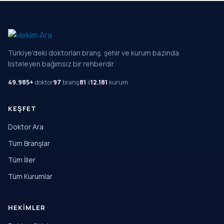
Türkiye'deki doktorları branş, şehir ve kurum bazında
listeleyen bağımsız bir rehberdir.
49.985+
doktor
97
branş
81
il
12.181
kurum
KEŞFET
Doktor Ara
Tüm Branşlar
Tüm İller
Tüm Kurumlar
HEKIMLER