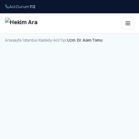
Acil Durum:
112
Anasayfa
/
İstanbul
/
Kadıköy
/
Acil Tıp
/
Uzm. Dr. Asim Tomo