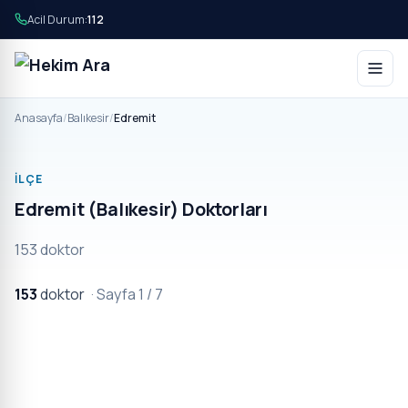
Acil Durum:
112
Anasayfa
/
Balıkesir
/
Edremit
İLÇE
Edremit (Balıkesir) Doktorları
153 doktor
153
doktor
· Sayfa 1 / 7