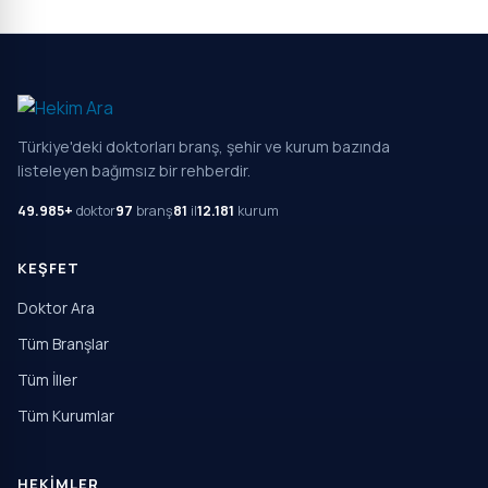
Türkiye'deki doktorları branş, şehir ve kurum bazında
listeleyen bağımsız bir rehberdir.
49.985+
doktor
97
branş
81
il
12.181
kurum
KEŞFET
Doktor Ara
Tüm Branşlar
Tüm İller
Tüm Kurumlar
HEKIMLER