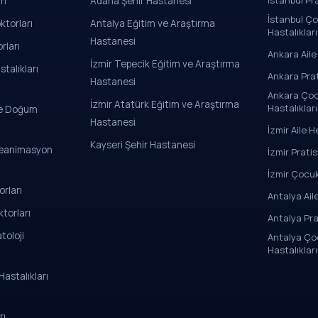
İstanbul Pr
rı
Adana Şehir Hastanesi
İstanbul Ço
ktorları
Antalya Eğitim ve Araştırma
Hastalıkları
Hastanesi
rları
Ankara Aile
İzmir Tepecik Eğitim ve Araştırma
talıkları
Ankara Pra
Hastanesi
Ankara Çoc
İzmir Atatürk Eğitim ve Araştırma
Hastalıkları
 ve Doğum
Hastanesi
İzmir Aile H
Kayseri Şehir Hastanesi
Reanimasyon
İzmir Prati
İzmir Çocuk
rları
Antalya Ail
torları
Antalya Pr
toloji
Antalya Çoc
Hastalıkları
astalıkları
rı