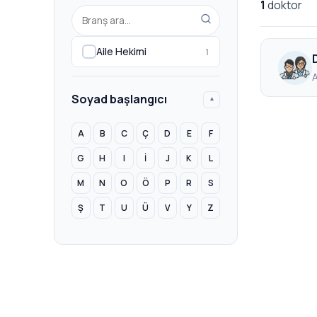
1
doktor
Aile Hekimi
1
A
Soyad başlangıcı
▾
A
B
C
Ç
D
E
F
G
H
I
İ
J
K
L
M
N
O
Ö
P
R
S
Ş
T
U
Ü
V
Y
Z