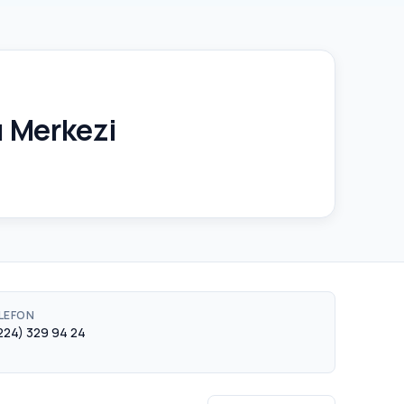
ı Merkezi
LEFON
224) 329 94 24