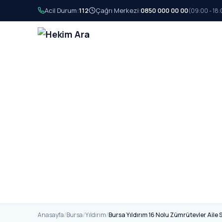
Acil Durum:
112
Çağrı Merkezi:
0850 000 00 00
(09:00 - 18:
Anasayfa
/
Bursa
/
Yıldırım
/
Bursa Yıldırım 16 Nolu Zümrütevler Aile 