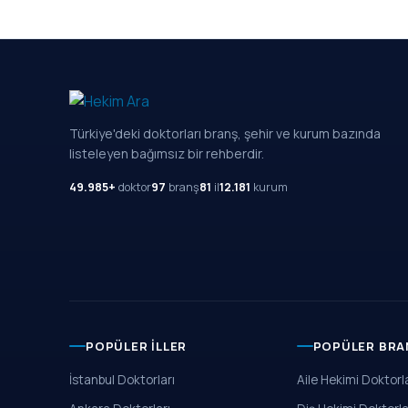
Türkiye'deki doktorları branş, şehir ve kurum bazında
listeleyen bağımsız bir rehberdir.
49.985+
doktor
97
branş
81
il
12.181
kurum
POPÜLER İLLER
POPÜLER BRA
İstanbul Doktorları
Aile Hekimi Doktorla