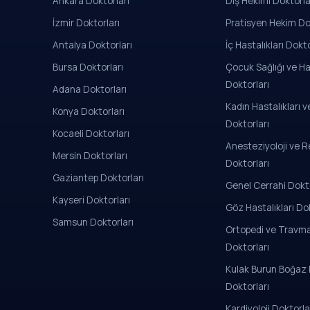
Ankara Doktorları
Diş Hekimi Doktorla
İzmir Doktorları
Pratisyen Hekim Do
Antalya Doktorları
İç Hastalıkları Dokto
Bursa Doktorları
Çocuk Sağlığı ve Has
Doktorları
Adana Doktorları
Kadın Hastalıkları
Konya Doktorları
Doktorları
Kocaeli Doktorları
Anesteziyoloji ve 
Mersin Doktorları
Doktorları
Gaziantep Doktorları
Genel Cerrahi Dokto
Kayseri Doktorları
Göz Hastalıkları Dok
Samsun Doktorları
Ortopedi ve Travma
Doktorları
Kulak Burun Boğaz H
Doktorları
Kardiyoloji Doktorla