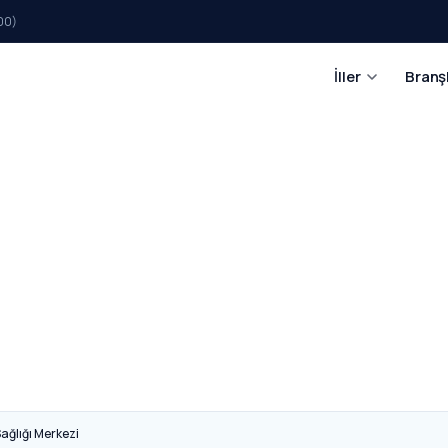
00)
İller
Branş
Sağlığı Merkezi