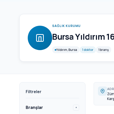
SAĞLIK KURUMU
Bursa Yıldırım 1
Yıldırım, Bursa
1 doktor
1 branş
ADR
Filtreler
Züm
Karş
Branşlar
▾