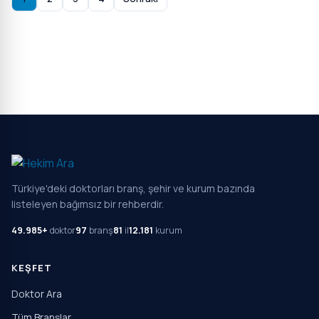
Türkiye'deki doktorları branş, şehir ve kurum bazında
listeleyen bağımsız bir rehberdir.
49.985+
doktor
97
branş
81
il
12.181
kurum
KEŞFET
Doktor Ara
Tüm Branşlar