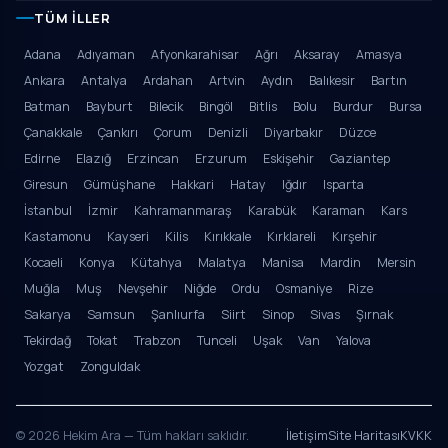
TÜM İLLER
Adana
Adıyaman
Afyonkarahisar
Ağrı
Aksaray
Amasya
Ankara
Antalya
Ardahan
Artvin
Aydın
Balıkesir
Bartın
Batman
Bayburt
Bilecik
Bingöl
Bitlis
Bolu
Burdur
Bursa
Çanakkale
Çankırı
Çorum
Denizli
Diyarbakır
Düzce
Edirne
Elazığ
Erzincan
Erzurum
Eskişehir
Gaziantep
Giresun
Gümüşhane
Hakkari
Hatay
Iğdır
Isparta
İstanbul
İzmir
Kahramanmaraş
Karabük
Karaman
Kars
Kastamonu
Kayseri
Kilis
Kırıkkale
Kırklareli
Kırşehir
Kocaeli
Konya
Kütahya
Malatya
Manisa
Mardin
Mersin
Muğla
Muş
Nevşehir
Niğde
Ordu
Osmaniye
Rize
Sakarya
Samsun
Şanlıurfa
Siirt
Sinop
Sivas
Şırnak
Tekirdağ
Tokat
Trabzon
Tunceli
Uşak
Van
Yalova
Yozgat
Zonguldak
© 2026 Hekim Ara — Tüm hakları saklıdır.
İletişim
Site Haritası
KVKK