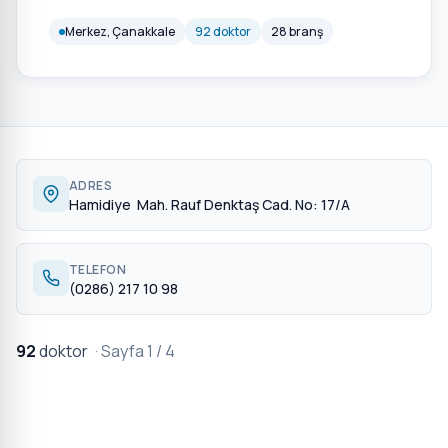
Merkez, Çanakkale
92 doktor
28 branş
ADRES
Hamidiye Mah. Rauf Denktaş Cad. No: 17/A
TELEFON
(0286) 217 10 98
92
doktor
· Sayfa 1 / 4