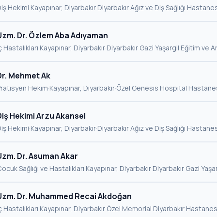
iş Hekimi
·
Kayapınar, Diyarbakır
·
Diyarbakır Ağız ve Diş Sağlığı Hastanes
Uzm. Dr. Özlem Aba Adıyaman
ç Hastalıkları
·
Kayapınar, Diyarbakır
·
Diyarbakır Gazi Yaşargil Eğitim ve 
Dr. Mehmet Ak
Pratisyen Hekim
·
Kayapınar, Diyarbakır
·
Özel Genesis Hospital Hastane
Diş Hekimi Arzu Akansel
iş Hekimi
·
Kayapınar, Diyarbakır
·
Diyarbakır Ağız ve Diş Sağlığı Hastanes
Uzm. Dr. Asuman Akar
ocuk Sağlığı ve Hastalıkları
·
Kayapınar, Diyarbakır
·
Diyarbakır Gazi Yaşa
Uzm. Dr. Muhammed Recai Akdoğan
ç Hastalıkları
·
Kayapınar, Diyarbakır
·
Özel Memorial Diyarbakır Hastanes