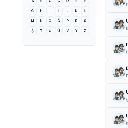
A
B
C
Ç
D
E
F
D
G
H
I
İ
J
K
L
M
N
O
Ö
P
R
S
İ
Ş
T
U
Ü
V
Y
Z
D
Ç
İ