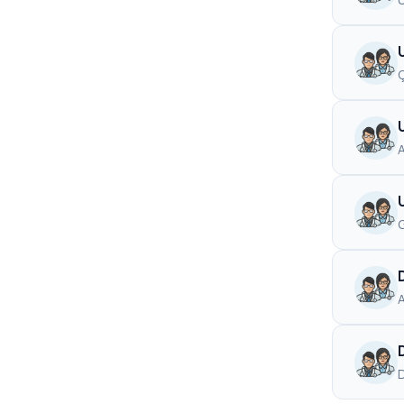
Ç
G
A
D