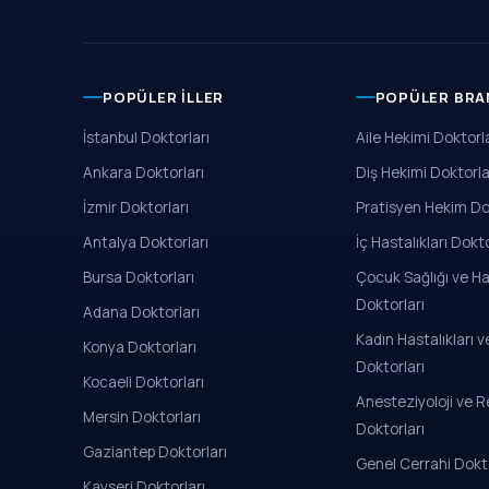
POPÜLER İLLER
POPÜLER BRA
İstanbul Doktorları
Aile Hekimi Doktorla
Ankara Doktorları
Diş Hekimi Doktorla
İzmir Doktorları
Pratisyen Hekim Do
Antalya Doktorları
İç Hastalıkları Dokto
Bursa Doktorları
Çocuk Sağlığı ve Has
Doktorları
Adana Doktorları
Kadın Hastalıkları
Konya Doktorları
Doktorları
Kocaeli Doktorları
Anesteziyoloji ve 
Mersin Doktorları
Doktorları
Gaziantep Doktorları
Genel Cerrahi Dokto
Kayseri Doktorları