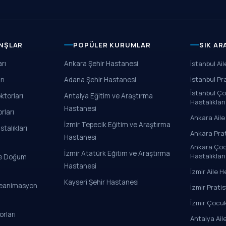
NŞLAR
POPÜLER KURUMLAR
SIK A
rı
Ankara Şehir Hastanesi
İstanbul Ai
İstanbul Pr
rı
Adana Şehir Hastanesi
İstanbul Ço
ktorları
Antalya Eğitim ve Araştırma
Hastalıkları
Hastanesi
rları
Ankara Aile
İzmir Tepecik Eğitim ve Araştırma
talıkları
Ankara Pra
Hastanesi
Ankara Çoc
İzmir Atatürk Eğitim ve Araştırma
Hastalıkları
 ve Doğum
Hastanesi
İzmir Aile H
Kayseri Şehir Hastanesi
Reanimasyon
İzmir Prati
İzmir Çocuk
rları
Antalya Ail