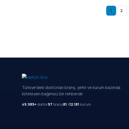
1
2
Türkiye'deki doktorları branş, şehir ve kurum bazında
listeleyen bağımsız bir rehberdir.
49.985+
doktor
97
branş
81
il
12.181
kurum