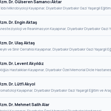
Uzm. Dr. Gülseren Samancı Aktar
ıbbi Mikrobiyoloji
·
Kayapınar, Diyarbakır
·
Diyarbakır Gazi Yaşargil Eğiti
Uzm. Dr. Engin Aktaş
Anesteziyoloji ve Reanimasyon
·
Kayapınar, Diyarbakır
·
Diyarbakır Gazi 
Uzm. Dr. Ulaş Aktaş
eyin ve Sinir Cerrahisi
·
Kayapınar, Diyarbakır
·
Diyarbakır Gazi Yaşargil 
Uzm. Dr. Levent Akyıldız
öğüs Hastalıkları
·
Kayapınar, Diyarbakır
·
Özel Memorial Dicle Hastanes
Uzm. Dr. Lütfi Akyol
Romatoloji
·
Kayapınar, Diyarbakır
·
Diyarbakır Gazi Yaşargil Eğitim ve Ar
Uzm. Dr. Mehmet Salih Alar
roloji
·
Kayapınar, Diyarbakır
·
Özel Memorial Diyarbakır Hastanesi