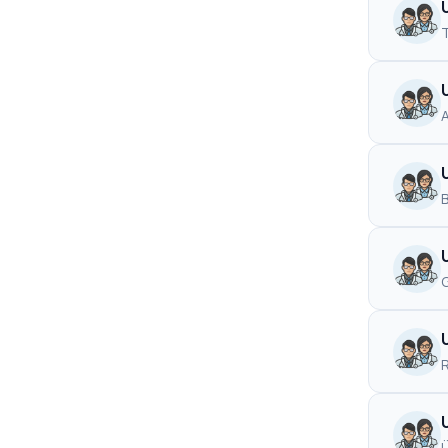
T
B
G
Ü