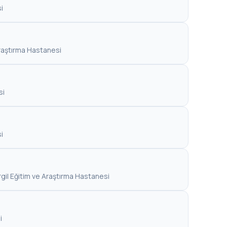
i
Araştırma Hastanesi
si
i
rgil Eğitim ve Araştırma Hastanesi
i