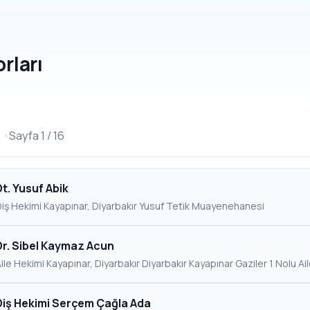
rları
r
· Sayfa 1 / 16
Dt. Yusuf Abik
iş Hekimi
·
Kayapınar, Diyarbakır
·
Yusuf Tetik Muayenehanesi
Dr. Sibel Kaymaz Acun
ile Hekimi
·
Kayapınar, Diyarbakır
·
Diyarbakır Kayapınar Gaziler 1 Nolu Ai
Diş Hekimi Serçem Çağla Ada