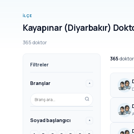
İLÇE
Kayapınar (Diyarbakır) Dokto
365 doktor
365
dokto
Filtreler
Branşlar
▾
D
A
Soyad başlangıcı
▾