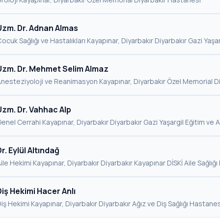
Uzm. Dr. Adnan Almas
ocuk Sağlığı ve Hastalıkları
·
Kayapınar, Diyarbakır
·
Diyarbakır Gazi Yaşa
Uzm. Dr. Mehmet Selim Almaz
Anesteziyoloji ve Reanimasyon
·
Kayapınar, Diyarbakır
·
Özel Memorial D
Uzm. Dr. Vahhac Alp
enel Cerrahi
·
Kayapınar, Diyarbakır
·
Diyarbakır Gazi Yaşargil Eğitim ve
Dr. Eylül Altındağ
ile Hekimi
·
Kayapınar, Diyarbakır
·
Diyarbakır Kayapınar DİSKİ Aile Sağlığ
Diş Hekimi Hacer Anlı
iş Hekimi
·
Kayapınar, Diyarbakır
·
Diyarbakır Ağız ve Diş Sağlığı Hastanes