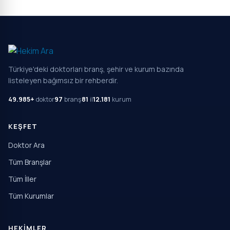
Türkiye'deki doktorları branş, şehir ve kurum bazında
listeleyen bağımsız bir rehberdir.
49.985+
doktor
97
branş
81
il
12.181
kurum
KEŞFET
Doktor Ara
Tüm Branşlar
Tüm İller
Tüm Kurumlar
HEKIMLER