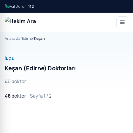
Acil Durum:
112
Anasayfa
/
Edirne
/
Keşan
İLÇE
Keşan (Edirne) Doktorları
46 doktor
46
doktor
· Sayfa 1 / 2