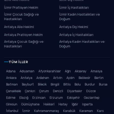
İzmir Pratisyen Hekim
İzmir İç Hastalıkları
İzmir Çocuk Sağlığı ve
İzmir Kadın Hastalıkları ve
Hastalıkları
Doğum
Antalya Aile Hekimi
Antalya Diş Hekimi
Antalya Pratisyen Hekim
Antalya İç Hastalıkları
Antalya Çocuk Sağlığı ve
Antalya Kadın Hastalıkları ve
Hastalıkları
Doğum
TÜM İLLER
Adana
Adıyaman
Afyonkarahisar
Ağrı
Aksaray
Amasya
Ankara
Antalya
Ardahan
Artvin
Aydın
Balıkesir
Bartın
Batman
Bayburt
Bilecik
Bingöl
Bitlis
Bolu
Burdur
Bursa
Çanakkale
Çankırı
Çorum
Denizli
Diyarbakır
Düzce
Edirne
Elazığ
Erzincan
Erzurum
Eskişehir
Gaziantep
Giresun
Gümüşhane
Hakkari
Hatay
Iğdır
Isparta
İstanbul
İzmir
Kahramanmaraş
Karabük
Karaman
Kars