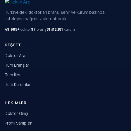
Türkiye'deki doktorları branş, şehir ve kurum bazında
listeleyen bağımsız bir rehberdir.
49.985+
doktor
97
branş
81
il
12.181
kurum
KEŞFET
Doktor Ara
Tüm Branşlar
Tüm İller
Tüm Kurumlar
HEKIMLER
Doktor Girişi
Profili Sahiplen