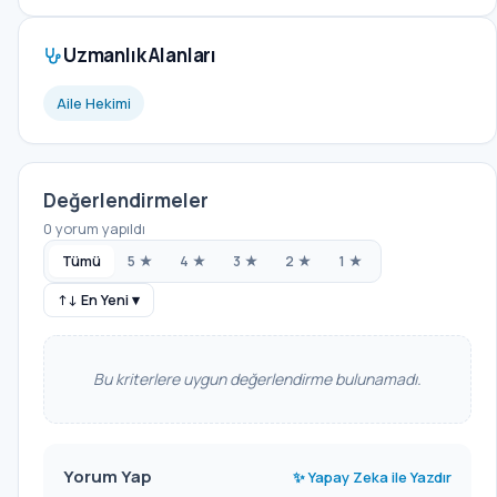
Uzmanlık Alanları
Aile Hekimi
Değerlendirmeler
0 yorum yapıldı
Tümü
5 ★
4 ★
3 ★
2 ★
1 ★
↑↓ En Yeni ▾
Bu kriterlere uygun değerlendirme bulunamadı.
Yorum Yap
✨ Yapay Zeka ile Yazdır