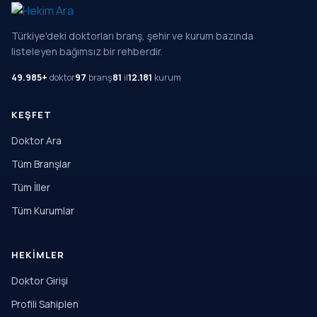
Türkiye'deki doktorları branş, şehir ve kurum bazında
listeleyen bağımsız bir rehberdir.
49.985+
doktor
97
branş
81
il
12.181
kurum
KEŞFET
Doktor Ara
Tüm Branşlar
Tüm İller
Tüm Kurumlar
HEKIMLER
Doktor Girişi
Profili Sahiplen