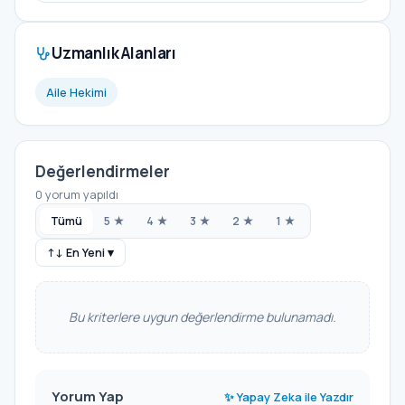
Uzmanlık Alanları
Aile Hekimi
Değerlendirmeler
0 yorum yapıldı
Tümü
5 ★
4 ★
3 ★
2 ★
1 ★
↑↓ En Yeni ▾
Bu kriterlere uygun değerlendirme bulunamadı.
Yorum Yap
✨ Yapay Zeka ile Yazdır