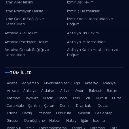
İzmir Aile Hekimi
İzmir Diş Hekimi
İzmir Pratisyen Hekim
İzmir İç Hastalıkları
İzmir Çocuk Sağlığı ve
İzmir Kadın Hastalıkları ve
Hastalıkları
Doğum
Antalya Aile Hekimi
Antalya Diş Hekimi
Antalya Pratisyen Hekim
Antalya İç Hastalıkları
Antalya Çocuk Sağlığı ve
Antalya Kadın Hastalıkları ve
Hastalıkları
Doğum
TÜM İLLER
Adana
Adıyaman
Afyonkarahisar
Ağrı
Aksaray
Amasya
Ankara
Antalya
Ardahan
Artvin
Aydın
Balıkesir
Bartın
Batman
Bayburt
Bilecik
Bingöl
Bitlis
Bolu
Burdur
Bursa
Çanakkale
Çankırı
Çorum
Denizli
Diyarbakır
Düzce
Edirne
Elazığ
Erzincan
Erzurum
Eskişehir
Gaziantep
Giresun
Gümüşhane
Hakkari
Hatay
Iğdır
Isparta
İstanbul
İzmir
Kahramanmaraş
Karabük
Karaman
Kars