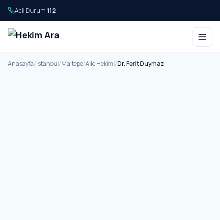
Acil Durum:
112
Anasayfa
/
İstanbul
/
Maltepe
/
Aile Hekimi
/
Dr. Ferit Duymaz