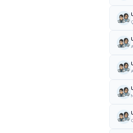
Ç
A
N
G