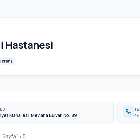
si Hastanesi
0 branş
ES
TE
yet Mahallesi, Mevlana Bulvarı No: 89
44
· Sayfa 1 / 5