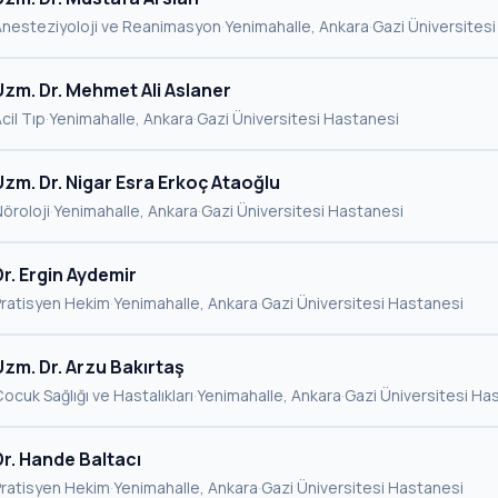
Anesteziyoloji ve Reanimasyon
·
Yenimahalle, Ankara
·
Gazi Üniversites
Uzm. Dr. Mehmet Ali Aslaner
cil Tıp
·
Yenimahalle, Ankara
·
Gazi Üniversitesi Hastanesi
Uzm. Dr. Nigar Esra Erkoç Ataoğlu
öroloji
·
Yenimahalle, Ankara
·
Gazi Üniversitesi Hastanesi
Dr. Ergin Aydemir
Pratisyen Hekim
·
Yenimahalle, Ankara
·
Gazi Üniversitesi Hastanesi
Uzm. Dr. Arzu Bakırtaş
ocuk Sağlığı ve Hastalıkları
·
Yenimahalle, Ankara
·
Gazi Üniversitesi Ha
Dr. Hande Baltacı
Pratisyen Hekim
·
Yenimahalle, Ankara
·
Gazi Üniversitesi Hastanesi