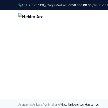
Acil Durum:
112
Çağrı Merkezi:
0850 000 00 00
(09:00 - 18:
Anasayfa
/
Ankara
/
Yenimahalle
/
Gazi Üniversitesi Hastanesi