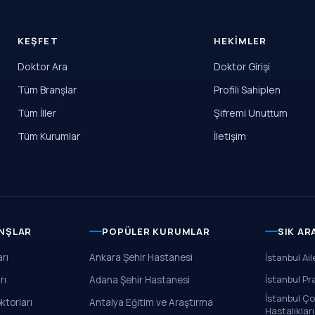
KEŞFET
HEKIMLER
Doktor Ara
Doktor Girişi
Tüm Branşlar
Profili Sahiplen
Tüm İller
Şifremi Unuttum
Tüm Kurumlar
İletişim
NŞLAR
POPÜLER KURUMLAR
SIK A
rı
Ankara Şehir Hastanesi
İstanbul Ai
İstanbul Pr
rı
Adana Şehir Hastanesi
İstanbul Ço
ktorları
Antalya Eğitim ve Araştırma
Hastalıkları