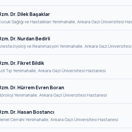
Uzm. Dr. Dilek Başaklar
ocuk Sağlığı ve Hastalıkları
·
Yenimahalle, Ankara
·
Gazi Üniversitesi Ha
Uzm. Dr. Nurdan Bedirli
Anesteziyoloji ve Reanimasyon
·
Yenimahalle, Ankara
·
Gazi Üniversites
Uzm. Dr. Fikret Bildik
cil Tıp
·
Yenimahalle, Ankara
·
Gazi Üniversitesi Hastanesi
Uzm. Dr. Hürrem Evren Boran
öroloji
·
Yenimahalle, Ankara
·
Gazi Üniversitesi Hastanesi
Uzm. Dr. Hasan Bostancı
enel Cerrahi
·
Yenimahalle, Ankara
·
Gazi Üniversitesi Hastanesi