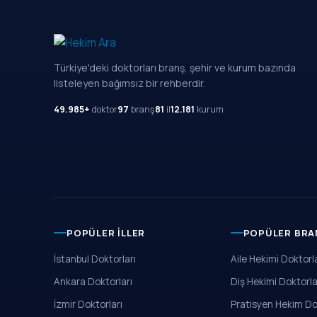
Türkiye'deki doktorları branş, şehir ve kurum bazında
listeleyen bağımsız bir rehberdir.
49.985+
doktor
97
branş
81
il
12.181
kurum
POPÜLER İLLER
POPÜLER BRA
İstanbul Doktorları
Aile Hekimi Doktorla
Ankara Doktorları
Diş Hekimi Doktorla
İzmir Doktorları
Pratisyen Hekim Do