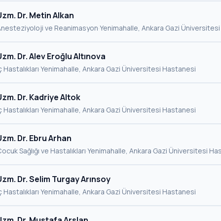
Uzm. Dr. Metin Alkan
Anesteziyoloji ve Reanimasyon
·
Yenimahalle, Ankara
·
Gazi Üniversites
Uzm. Dr. Alev Eroğlu Altınova
ç Hastalıkları
·
Yenimahalle, Ankara
·
Gazi Üniversitesi Hastanesi
Uzm. Dr. Kadriye Altok
ç Hastalıkları
·
Yenimahalle, Ankara
·
Gazi Üniversitesi Hastanesi
Uzm. Dr. Ebru Arhan
ocuk Sağlığı ve Hastalıkları
·
Yenimahalle, Ankara
·
Gazi Üniversitesi Ha
Uzm. Dr. Selim Turgay Arınsoy
ç Hastalıkları
·
Yenimahalle, Ankara
·
Gazi Üniversitesi Hastanesi
Uzm. Dr. Mustafa Arslan