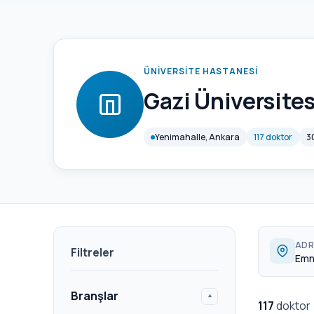
ÜNIVERSITE HASTANESI
Gazi Üniversite
Yenimahalle, Ankara
117 doktor
3
ADR
Filtreler
Emni
Branşlar
▾
117
doktor