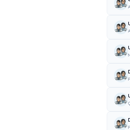
Çocuk Kalp ve Damar Cerrahisi
1
Çocuk ve Ergen Ruh Sağlığı
1
A
Dermatoloji
1
Geriatri
1
N
Göğüs Cerrahisi
1
Kulak Burun Boğaz Hastalıkları
1
Ortodonti
1
Plastik, Rekonstrüktif ve Estetik Cerrahi
1
Ç
Radyoloji
1
Tıbbi Genetik
1