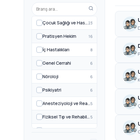
Çocuk Sağlığı ve Hastalıkları
23
Pratisyen Hekim
16
İç Hastalıkları
8
Genel Cerrahi
6
Nöroloji
6
K
Psikiyatri
6
Anesteziyoloji ve Reanimasyon
5
Ç
Fiziksel Tıp ve Rehabilitasyon
5
Kalp ve Damar Cerrahisi
4
G