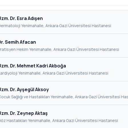
Uzm. Dr. Esra Adışen
Dermatoloji
·
Yenimahalle, Ankara
·
Gazi Üniversitesi Hastanesi
Dr. Semih Afacan
Pratisyen Hekim
·
Yenimahalle, Ankara
·
Gazi Üniversitesi Hastanesi
Uzm. Dr. Mehmet Kadri Akboğa
ardiyoloji
·
Yenimahalle, Ankara
·
Gazi Üniversitesi Hastanesi
Uzm. Dr. Ayşegül Aksoy
ocuk Sağlığı ve Hastalıkları
·
Yenimahalle, Ankara
·
Gazi Üniversitesi Ha
Uzm. Dr. Zeynep Aktaş
öz Hastalıkları
·
Yenimahalle, Ankara
·
Gazi Üniversitesi Hastanesi