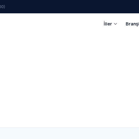
00)
İller
Branş