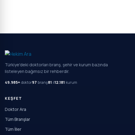
Türkiye'deki doktorları branş, şehir ve kurum bazında
listeleyen bağımsız bir rehberdir.
49.985+
doktor
97
branş
81
il
12.181
kurum
KEŞFET
Doktor Ara
Tüm Branşlar
Tüm İller