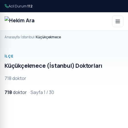
Acil Durum:
112
Anasayfa
/
İstanbul
/
Küçükçekmece
İLÇE
Küçükçekmece (İstanbul) Doktorları
718 doktor
718
doktor
· Sayfa 1 / 30