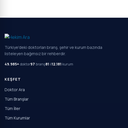
Türkiye'deki doktorları branş, şehir ve kurum bazında
listeleyen bağımsız bir rehberdir.
49.985+
doktor
97
branş
81
il
12.181
kurum
KEŞFET
Doktor Ara
Tüm Branşlar
Tüm İller
Tüm Kurumlar