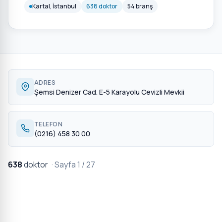
Kartal, İstanbul
638 doktor
54 branş
ADRES
Şemsi Denizer Cad. E-5 Karayolu Cevizli Mevkii
TELEFON
(0216) 458 30 00
638
doktor
· Sayfa 1 / 27