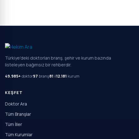
Türkiye'deki doktorları branş, şehir ve kurum bazında
listeleyen bağımsız bir rehberdir.
49.985+
doktor
97
branş
81
il
12.181
kurum
KEŞFET
Doktor Ara
Tüm Branşlar
Tüm İller
Tüm Kurumlar