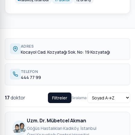
ADRES
Kocayol Cad. Kozyatağı Sok. No: 19 Kozyatağı
TELEFON
444 77 99
17
doktor
Filtreler
Sıralama:
Uzm. Dr. Mübetcel Akman
Göğüs Hastalıkları
·
Kadıköy, İstanbul
·
Özel Kozyatağı Central Hospital