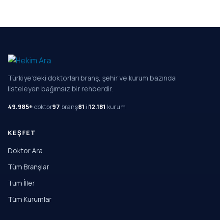
Türkiye'deki doktorları branş, şehir ve kurum bazında
listeleyen bağımsız bir rehberdir.
49.985+
doktor
97
branş
81
il
12.181
kurum
KEŞFET
Doktor Ara
Tüm Branşlar
Tüm İller
Tüm Kurumlar