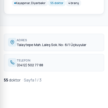
Kayapınar, Diyarbakır
55 doktor
4 branş
ADRES
Talaytepe Mah. Laleş Sok. No: 6/1 Üçkuyular
TELEFON
(0412) 502 77 88
55
doktor
· Sayfa 1 / 3