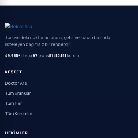
Türkiye'deki doktorları branş, şehir ve kurum bazında
listeleyen bağımsız bir rehberdir.
49.985+
doktor
97
branş
81
il
12.181
kurum
KEŞFET
Doktor Ara
Tüm Branşlar
Tüm İller
Tüm Kurumlar
HEKIMLER