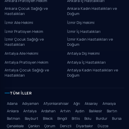
Ankara Pratisyen Hekim
Ankara İç Hastalıkları
Ankara Çocuk Sağlığı ve
Ankara Kadın Hastalıkları ve
Hastalıkları
Doğum
İzmir Aile Hekimi
İzmir Diş Hekimi
İzmir Pratisyen Hekim
İzmir İç Hastalıkları
İzmir Çocuk Sağlığı ve
İzmir Kadın Hastalıkları ve
Hastalıkları
Doğum
Antalya Aile Hekimi
Antalya Diş Hekimi
Antalya Pratisyen Hekim
Antalya İç Hastalıkları
Antalya Çocuk Sağlığı ve
Antalya Kadın Hastalıkları ve
Hastalıkları
Doğum
TÜM İLLER
Adana
Adıyaman
Afyonkarahisar
Ağrı
Aksaray
Amasya
Ankara
Antalya
Ardahan
Artvin
Aydın
Balıkesir
Bartın
Batman
Bayburt
Bilecik
Bingöl
Bitlis
Bolu
Burdur
Bursa
Çanakkale
Çankırı
Çorum
Denizli
Diyarbakır
Düzce